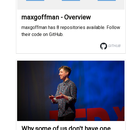
maxgoffman - Overview
maxgoffman has 8 repositories available. Follow
their code on GitHub.
GITHUB
Why some of us don't have one