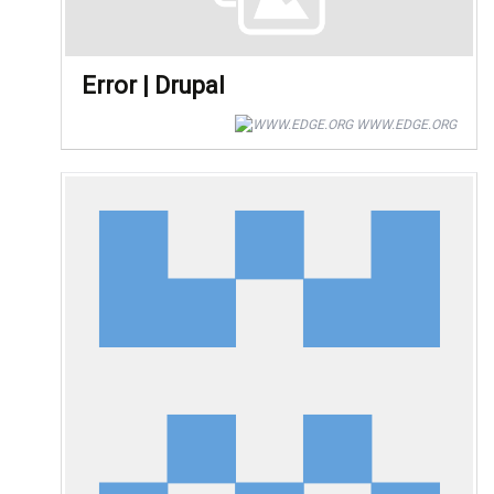
Error | Drupal
WWW.EDGE.ORG