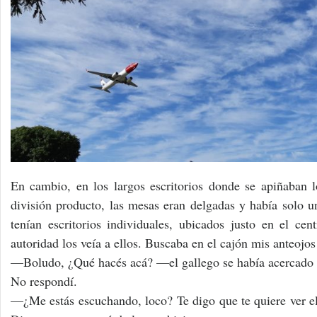
En cambio, en los largos escritorios donde se apiñaban l
división producto, las mesas eran delgadas y había solo un
tenían escritorios individuales, ubicados justo en el ce
autoridad los veía a ellos. Buscaba en el cajón mis anteoj
—Boludo, ¿Qué hacés acá? —el gallego se había acercado 
No respondí.
—¿Me estás escuchando, loco? Te digo que te quiere ver el 