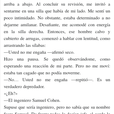
arriba a abajo. Al concluir su revisión, me invitó a
sentarme en una silla que había de mi lado. Me sentí un
poco intimidado. No obstante, estaba determinado a no
dejarme amilanar. Desafiante, me acomodé con energía
en la silla derecha. Entonces, ese hombre calvo y
cubierto de arrugas, comenzó a hablar con lentitud, como
arrastrando las sílabas:
—Usted no me engaña —afirmó seco.
Hizo una pausa. Se quedó observándome, como
esperando una reacción de mi parte. Pero no me moví:
estaba tan cagado que no podía moverme.
—No… Usted no me engaña —repitió—. Es un
verdadero depredador.
«¿Eh?»
—El ingeniero Samuel Cohen.
Supuse que sería ingeniero, pero no sabía que su nombre
fuera Samuel. De frente todos le decían jefe, al gordo le